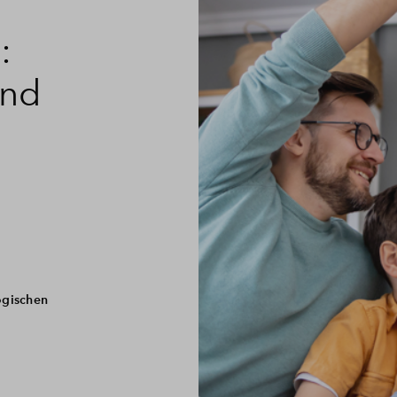
:
und
ogischen