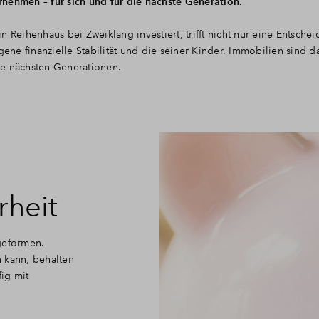
nehmen – für sich und für die nächste Generation.
 Reihenhaus bei Zweiklang investiert, trifft nicht nur eine Entschei
gene finanzielle Stabilität und die seiner Kinder. Immobilien sind d
die nächsten Generationen.
rheit
geformen.
 kann, behalten
fig mit