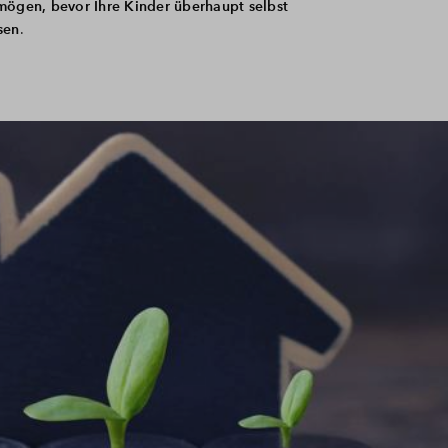
rmögen,
bevor Ihre Kinder überhaupt selbst
sen
.