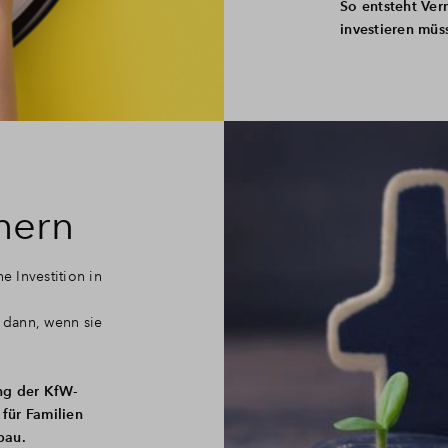
So entsteht Ve
investieren müs
hern
e Investition in
 dann, wenn sie
ng der KfW-
 für Familien
bau.