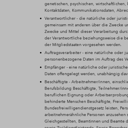
genetischen, psychischen, wirtschaftlichen, 
Kontaktdaten, Kommunikationsdaten, Abre
Verantwortlicher - die natürliche oder juris
gemeinsam mit anderen über die Zwecke un
Zwecke und Mittel dieser Verarbeitung dur
der Verantwortliche beziehungsweise die 
der Mitgliedstaaten vorgesehen werden.
Auftragsverarbeiter - eine natürliche oder j
personenbezogene Daten im Auftrag des Ver
Empfänger - eine natürliche oder juristisc
Daten offengelegt werden, unabhängig davon
Beschäftigte - Arbeitnehmer/innen, einschli
Berufsbildung Beschäftigte, Teilnehmer/in
beruflichen Eignung oder Arbeitserprobung 
behinderte Menschen Beschäftigte, Freiwil
Bundesfreiwilligendienstgesetz leisten, Per
arbeitnehmerähnliche Personen anzusehen s
Gleichgestellten, Beamtinnen und Beamte d
sowie Zivildienstleistende. Sowie Bewerber