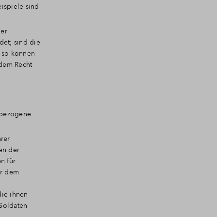
eispiele sind
der
et; sind die
, so können
 dem Recht
enbezogene
hrer
en der
n für
er dem
die ihnen
Soldaten