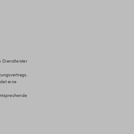
 Dienstleister
tungsvertrags.
ndet eine
entsprechende