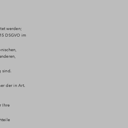
tet werden;
t. 15 DSGVO im
onischen,
anderen,
 sind.
r der in Art.
 Ihre
hteile