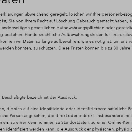
utzerklärungen abweichend geregelt, löschen wir Ihre personenbez
t ist, Sie von Ihrem Recht auf Löschung Gebrauch gemacht haben, s
e anderweitigen gesetzlichen Aufbewahrungspflichten oder gesetzl
g bestehen. Handelsrechtliche Aufbewahrungsfristen für finanzrele
 können wir Daten so lange aufbewahren, wie es nötig ist, um uns v
rden könnten, zu schützen. Diese Fristen können bis zu 30 Jahre 
r Beschäftigte bezeichnet der Ausdruck:
 die sich auf eine identifizierte oder identifizierbare natürliche P
rliche Person angesehen, die direkt oder indirekt, insbesondere mitt
en, zu einer Kennnummer, zu Standortdaten, zu einer Online-Ken
identifiziert werden kann, die Ausdruck der physischen, physiol