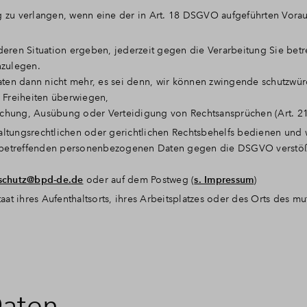
g zu verlangen, wenn eine der in Art. 18 DSGVO aufgeführten Vora
deren Situation ergeben, jederzeit gegen die Verarbeitung Sie betr
zulegen.
ten dann nicht mehr, es sei denn, wir können zwingende schutzwü
d Freiheiten überwiegen,
achung, Ausübung oder Verteidigung von Rechtsansprüchen (Art. 
altungsrechtlichen oder gerichtlichen Rechtsbehelfs bedienen und 
ie betreffenden personenbezogenen Daten gegen die DSGVO verstöß
schutz@bpd-de.de
oder auf dem Postweg (
s. Impressum
)
aat ihres Aufenthaltsorts, ihres Arbeitsplatzes oder des Orts des m
Daten