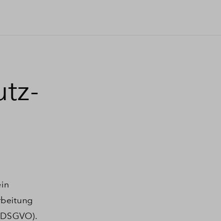
tz-
ein
rbeitung
(DSGVO).