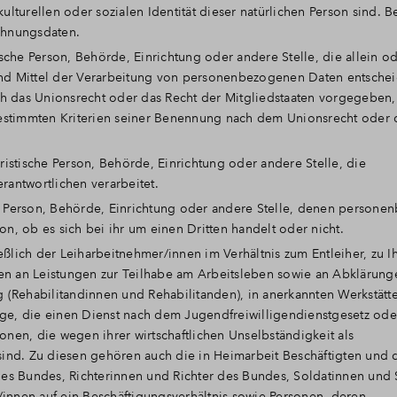
kulturellen oder sozialen Identität dieser natürlichen Person sind. B
chnungsdaten.
tische Person, Behörde, Einrichtung oder andere Stelle, die allein o
d Mittel der Verarbeitung von personenbezogenen Daten entscheid
ch das Unionsrecht oder das Recht der Mitgliedstaaten vorgegeben
bestimmten Kriterien seiner Benennung nach dem Unionsrecht oder
uristische Person, Behörde, Einrichtung oder andere Stelle, die
antwortlichen verarbeitet.
he Person, Behörde, Einrichtung oder andere Stelle, denen person
, ob es sich bei ihr um einen Dritten handelt oder nicht.
eßlich der Leiharbeitnehmer/innen im Verhältnis zum Entleiher, zu I
nen an Leistungen zur Teilhabe am Arbeitsleben sowie an Abklärung
(Rehabilitandinnen und Rehabilitanden), in anerkannten Werkstätte
lige, die einen Dienst nach dem Jugendfreiwilligendienstgesetz od
sonen, die wegen ihrer wirtschaftlichen Unselbständigkeit als
ind. Zu diesen gehören auch die in Heimarbeit Beschäftigten und 
es Bundes, Richterinnen und Richter des Bundes, Soldatinnen und 
/innen auf ein Beschäftigungsverhältnis sowie Personen, deren