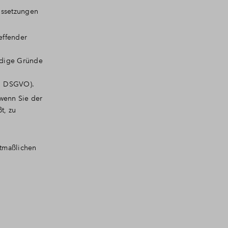
ussetzungen
effender
rdige Gründe
21 DSGVO).
wenn Sie der
t, zu
utmaßlichen