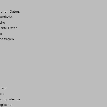
ogenen Daten,
ämtliche
iche
vante Daten
or
betragen.
erson
els
nung oder zu
ogischen,